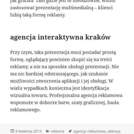
jak grafika. Tam gdzie jest to nieodzowne, wolno
zastosować prezentację multimedialną – klienci
lubią taką formę reklamy.
agencja interaktywna kraków
Przy czym, taka prezentacja musi posiadać prostą
formę, oglądający powinien skupić się na treści
reklamy, a nie na sposobie obsługi prezentacji. Nie
ma nic bardziej odstraszającego, jak szukanie
możliwości otworzenia aplikacji i jej obsługi. W
wielu wypadkach konieczna jest identyfikacja
wizualna towaru. Profesjonalna agencja reklamowa
wspomoże w doborze barw, szaty graficznej, hasła
reklamowego.
Data
Kategorie
Tagi
6 kwietnia 2015
reklama
agencja reklamowa
,
akencja