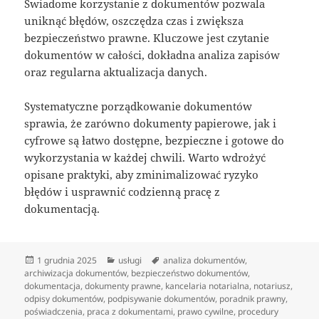
Świadome korzystanie z dokumentów pozwala
uniknąć błędów, oszczędza czas i zwiększa
bezpieczeństwo prawne. Kluczowe jest czytanie
dokumentów w całości, dokładna analiza zapisów
oraz regularna aktualizacja danych.
Systematyczne porządkowanie dokumentów
sprawia, że zarówno dokumenty papierowe, jak i
cyfrowe są łatwo dostępne, bezpieczne i gotowe do
wykorzystania w każdej chwili. Warto wdrożyć
opisane praktyki, aby zminimalizować ryzyko
błędów i usprawnić codzienną pracę z
dokumentacją.
Data
Kategorie
Tagi
1 grudnia 2025
usługi
analiza dokumentów
,
publikacji
archiwizacja dokumentów
,
bezpieczeństwo dokumentów
,
dokumentacja
,
dokumenty prawne
,
kancelaria notarialna
,
notariusz
,
odpisy dokumentów
,
podpisywanie dokumentów
,
poradnik prawny
,
poświadczenia
,
praca z dokumentami
,
prawo cywilne
,
procedury