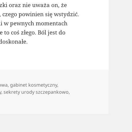
zki oraz nie uważa on, że
 czego powinien się wstydzić.
eśli w pewnych momentach
 to coś złego. Ból jest do
doskonałe.
rowa
,
gabinet kosmetyczny
,
y
,
sekrety urody szczepankowo
,