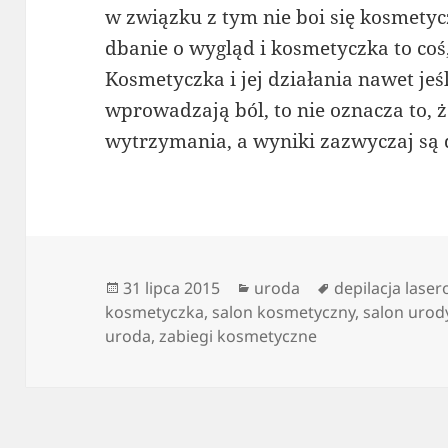
w związku z tym nie boi się kosmetyc
dbanie o wygląd i kosmetyczka to coś,
Kosmetyczka i jej działania nawet j
wprowadzają ból, to nie oznacza to, że
wytrzymania, a wyniki zazwyczaj są 
Data
Kategorie
Tagi
31 lipca 2015
uroda
depilacja lase
publikacji
kosmetyczka
,
salon kosmetyczny
,
salon urod
uroda
,
zabiegi kosmetyczne