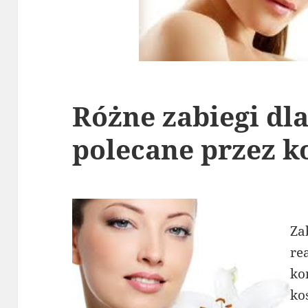
Różne zabiegi dla
polecane przez k
Za
re
ko
ko