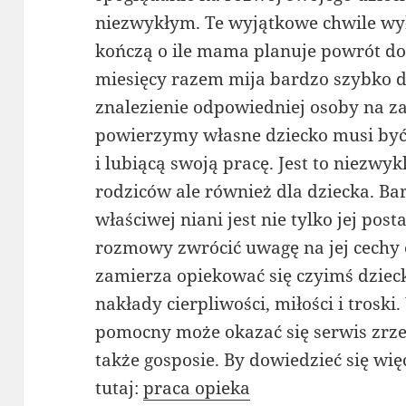
niezwykłym. Te wyjątkowe chwile wył
kończą o ile mama planuje powrót do
miesięcy razem mija bardzo szybko dl
znalezienie odpowiedniej osoby na za
powierzymy własne dziecko musi być
i lubiącą swoją pracę. Jest to niezwyk
rodziców ale również dla dziecka. B
właściwej niani jest nie tylko jej po
rozmowy zwrócić uwagę na jej cechy 
zamierza opiekować się czyimś dziec
nakłady cierpliwości, miłości i trosk
pomocny może okazać się serwis zrzes
także gosposie. By dowiedzieć się wię
tutaj:
praca opieka