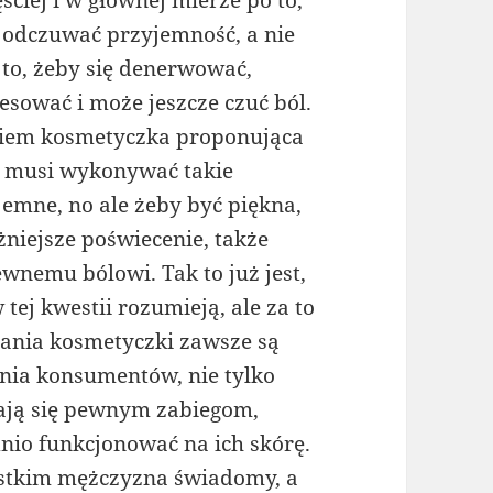
ęściej i w głównej mierze po to,
 odczuwać przyjemność, a nie
 to, żeby się denerwować,
resować i może jeszcze czuć ból.
owiem kosmetyczka proponująca
ie musi wykonywać takie
jemne, no ale żeby być piękna,
niejsze poświecenie, także
nemu bólowi. Tak to już jest,
ej kwestii rozumieją, ale za to
łania kosmetyczki zawsze są
ania konsumentów, nie tylko
dają się pewnym zabiegom,
io funkcjonować na ich skórę.
ystkim mężczyzna świadomy, a