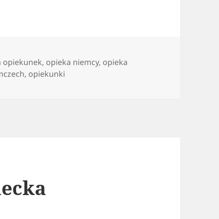
la opiekunek
,
opieka niemcy
,
opieka
emczech
,
opiekunki
iecka