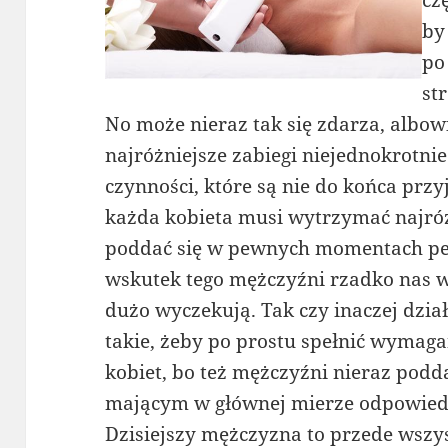
cz
by
po
st
No może nieraz tak się zdarza, alb
najróżniejsze zabiegi niejednokrotn
czynności, które są nie do końca przy
każda kobieta musi wytrzymać najróż
poddać się w pewnych momentach pew
wskutek tego mężczyźni rzadko nas w t
dużo wyczekują. Tak czy inaczej dzia
takie, żeby po prostu spełnić wymag
kobiet, bo też mężczyźni nieraz pod
mającym w głównej mierze odpowiedn
Dzisiejszy mężczyzna to przede wsz