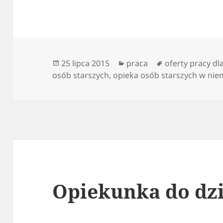
Data
Kategorie
Tagi
25 lipca 2015
praca
oferty pracy d
publikacji
osób starszych
,
opieka osób starszych w ni
Opiekunka do dz