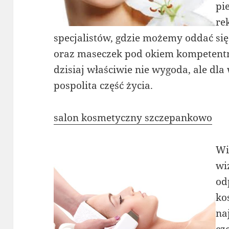
pi
re
specjalistów, gdzie możemy oddać się
oraz maseczek pod okiem kompetentn
dzisiaj właściwie nie wygoda, ale dla
pospolita część życia.
salon kosmetyczny szczepankowo
Wi
wi
od
ko
na