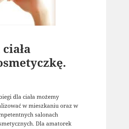
 ciała
osmetyczkę.
biegi dla ciała możemy
alizować w mieszkaniu oraz w
mpetentnych salonach
smetycznych. Dla amatorek