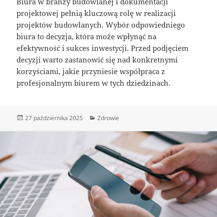
Biura w branży budowlanej i dokumentacji
projektowej pełnią kluczową rolę w realizacji
projektów budowlanych. Wybór odpowiedniego
biura to decyzja, która może wpłynąć na
efektywność i sukces inwestycji. Przed podjęciem
decyzji warto zastanowić się nad konkretnymi
korzyściami, jakie przyniesie współpraca z
profesjonalnym biurem w tych dziedzinach.
Data
Kategorie
27 października 2025
Zdrowie
publikacji